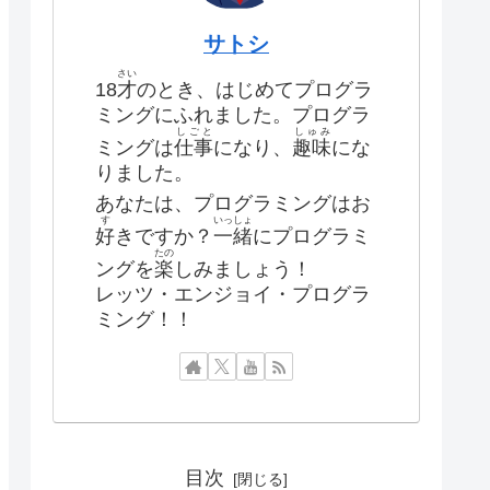
サトシ
さい
18
才
のとき、はじめてプログラ
ミングにふれました。プログラ
しごと
しゅみ
ミングは
仕事
になり、
趣味
にな
りました。
あなたは、プログラミングはお
す
いっしょ
好
きですか？
一緒
にプログラミ
たの
ングを
楽
しみましょう！
レッツ・エンジョイ・プログラ
ミング！！
目次